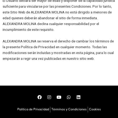
El Usuario declara ser mayor de edad y disponer de la capacidad jurídica
suficiente para vincularse por las presentes Condiciones. Por lo tanto,
este Sitio Web de ALEXANDRA MOLINA no está dirigido a menores de
edad quienes deberán abandonar el sitio de forma inmediata.
ALEXANDRA MOLINA declina cualquier responsabilidad por el
incumplimiento de este requisito.
ALEXANDRA MOLINA se reserva el derecho de cambiar los términos de
la presente Política de Privacidad en cualquier momento. Todas las
modificaciones serán incluidas y mostradas en esta página, para lo cual
empezarán a regir una vez publicadas en nuestro sitio web.
F
I
Y
W
L
a
n
o
h
i
c
s
u
a
n
e
t
t
t
k
Política de Privacidad
Términos y Condiciones
Cookies
b
a
u
s
e
o
g
b
a
d